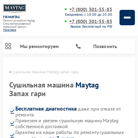
+7 (800) 301-55-83
Ежедневно, с 10:00 до 20:00
FIX-MAYTAG
+7 (800) 301-55-83
Ремонт устройств Maytag
Специализированный
Звонок бесплатный по РФ
cервисный центр г.
Махачкала
Мы ремонтируем
Позвонить
чкале
Сушильная машина Maytag запах гари
Сушильная машина
Maytag
Запах гари
Бесплатная диагностика
даже при отказе от
Ремонт стиральных машин Maytag
Ремонт посудомоечных машин Maytag
Ремонт духовых шкафов Maytag
Ремонт микроволновых печей Maytag
ремонта
Привезем и увезем сушильную машину Maytag
собственной доставкой
Гарантия на наши работы по ремонту сушильных