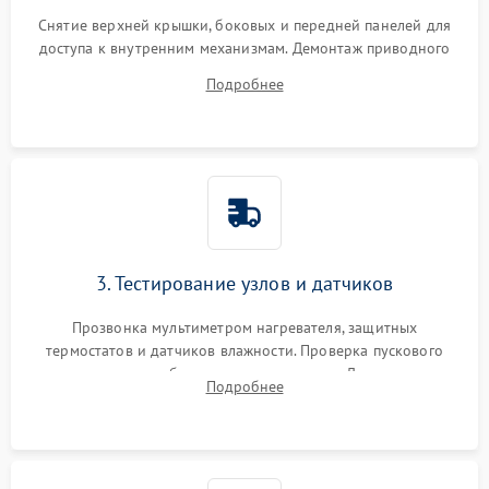
Снятие верхней крышки, боковых и передней панелей для
доступа к внутренним механизмам. Демонтаж приводного
ремня, панели управления и защитных кожухов.
Подробнее
Обеспечение свободного доступа к ТЭНу, компрессору,
двигателю и дренажной помпе.
3. Тестирование узлов и датчиков
Прозвонка мультиметром нагревателя, защитных
термостатов и датчиков влажности. Проверка пускового
конденсатора, обмоток мотора и помпы. Для машин с
Подробнее
тепловым насосом — диагностика работы компрессора и
оценка циркуляции хладагента.