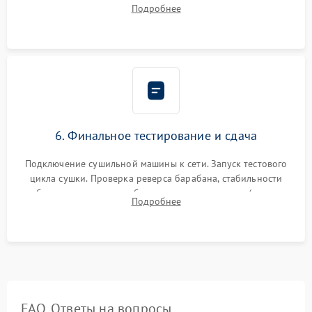
фиксация всех узлов, подключение клемм и шлейфов к
Подробнее
модулю управления. Монтаж корпусных панелей, люка и
верхней крышки устройства.
6. Финальное тестирование и сдача
Подключение сушильной машины к сети. Запуск тестового
цикла сушки. Проверка реверса барабана, стабильности
набора температуры, работы дренажного насоса (откачка
Подробнее
конденсата) и отсутствия посторонних скрипов, стуков или
вибраций.
FAQ. Ответы на вопросы