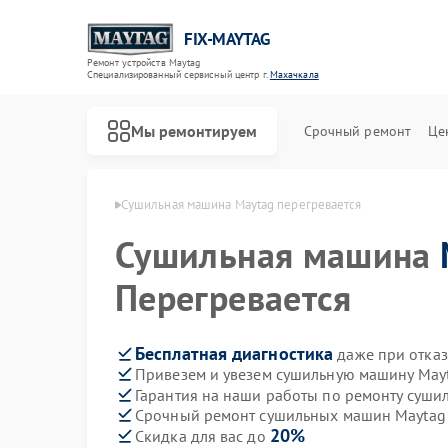
FIX-MAYTAG
Ремонт устройств Maytag
Специализированный cервисный центр г.
Махачкала
Мы ремонтируем
Срочный ремонт
Це
Maytag в Махачкале
Сушильная машина Maytag перегревается
Сушильная машина
Перегревается
Бесплатная диагностика
даже при отказ
Привезем и увезем сушильную машину May
Ремонт стиральных машин Maytag
Ремонт холодильников Maytag
Ремонт посудомоечных машин Maytag
Ремонт микроволновых печей Maytag
Ремонт духовых шкафов Maytag
Ремонт кондиционеров Maytag
Гарантия на наши работы по ремонту суш
Срочный ремонт сушильных машин Maytag 
20%
Скидка для вас до