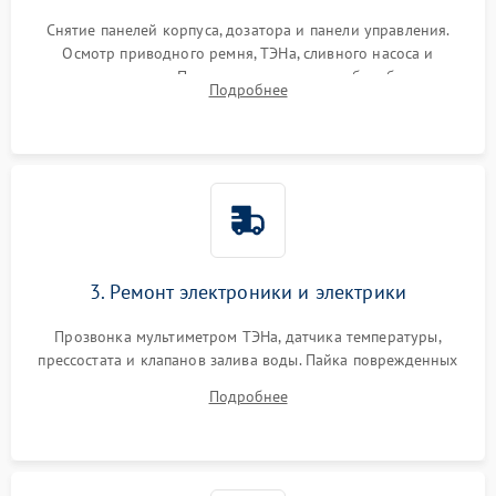
Снятие панелей корпуса, дозатора и панели управления.
Осмотр приводного ремня, ТЭНа, сливного насоса и
амортизаторов. Проверка подшипников барабана и
Подробнее
крестовины на износ, а манжеты люка на разрывы.
3. Ремонт электроники и электрики
Прозвонка мультиметром ТЭНа, датчика температуры,
прессостата и клапанов залива воды. Пайка поврежденных
дорожек или замена симисторов на плате управления.
Подробнее
Восстановление целостности проводки и контактов.