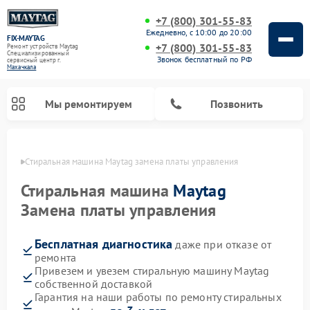
+7 (800) 301-55-83
Ежедневно, с 10:00 до 20:00
FIX-MAYTAG
+7 (800) 301-55-83
Ремонт устройств Maytag
Специализированный
Звонок бесплатный по РФ
cервисный центр г.
Махачкала
Мы ремонтируем
Позвонить
чкале
Стиральная машина Maytag замена платы управления
Стиральная машина
Maytag
Замена платы управления
Бесплатная диагностика
даже при отказе от
Ремонт посудомоечных машин Maytag
Ремонт духовых шкафов Maytag
Ремонт сушильных машин Maytag
Ремонт микроволновых печей Maytag
ремонта
Привезем и увезем стиральную машину Maytag
собственной доставкой
Гарантия на наши работы по ремонту стиральных