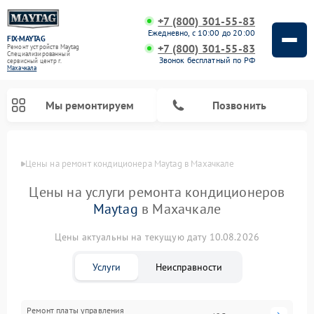
+7 (800) 301-55-83
Ежедневно, с 10:00 до 20:00
FIX-MAYTAG
+7 (800) 301-55-83
Ремонт устройств Maytag
Специализированный
Звонок бесплатный по РФ
cервисный центр г.
Махачкала
Мы ремонтируем
Позвонить
Цены
Цены на ремонт кондиционера Maytag в Махачкале
Цены на услуги ремонта кондиционеров
Maytag
в Махачкале
Цены актуальны на текущую дату 10.08.2026
Ремонт стиральных машин Maytag
Ремонт сушильных машин Maytag
Ремонт микроволновых печей Maytag
Ремонт посудомоечных машин Maytag
Ремонт духовых шкафов Maytag
Услуги
Неисправности
Ремонт платы управления