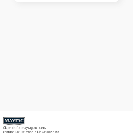
СЦ mkh.fix-maytag.ru - сеть
сервисных центров в Махачкале по