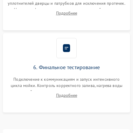
уплотнителей дверцы и патрубков для исключения протечек.
Надежная фиксация хомутов гидравлической системы,
Подробнее
сборка корпуса и установка датчика поплавка.
6. Финальное тестирование
Подключение к коммуникациям и запуск интенсивного
цикла мойки. Контроль корректного залива, нагрева воды
до нужной температуры, отсутствия посторонних шумов,
Подробнее
штатного слива и абсолютной сухости в поддоне.