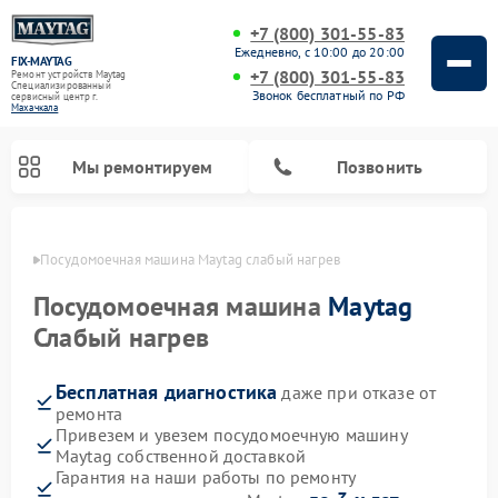
+7 (800) 301-55-83
Ежедневно, с 10:00 до 20:00
FIX-MAYTAG
+7 (800) 301-55-83
Ремонт устройств Maytag
Специализированный
Звонок бесплатный по РФ
cервисный центр г.
Махачкала
Мы ремонтируем
Позвонить
чкале
Посудомоечная машина Maytag слабый нагрев
Посудомоечная машина
Maytag
Слабый нагрев
Бесплатная диагностика
даже при отказе от
Ремонт стиральных машин Maytag
Ремонт сушильных машин Maytag
Ремонт духовых шкафов Maytag
Ремонт микроволновых печей Maytag
ремонта
Привезем и увезем посудомоечную машину
Maytag собственной доставкой
Гарантия на наши работы по ремонту