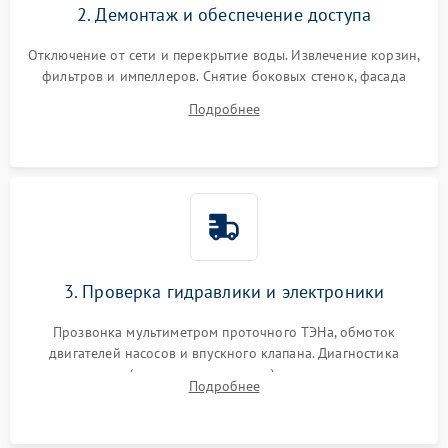
2. Демонтаж и обеспечение доступа
Отключение от сети и перекрытие воды. Извлечение корзин,
фильтров и импеллеров. Снятие боковых стенок, фасада
дверцы или нижнего поддона для прямого доступа к
Подробнее
циркуляционному насосу, ТЭНу и сливной помпе.
3. Проверка гидравлики и электроники
Прозвонка мультиметром проточного ТЭНа, обмоток
двигателей насосов и впускного клапана. Диагностика
прессостата (датчика уровня воды), датчика мутности,
Подробнее
концевика дверцы и электронного модуля управления.