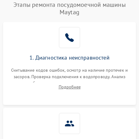
Этапы ремонта посудомоечной машины
Maytag
1. Диагностика неисправностей
Считывание кодов ошибок, осмотр на наличие протечек и
засоров. Проверка подключения к водопроводу. Анализ
жалоб на отсутствие слива, нагрева, вращения
Подробнее
разбрызгивателей или срабатывание системы защиты
аквастоп.