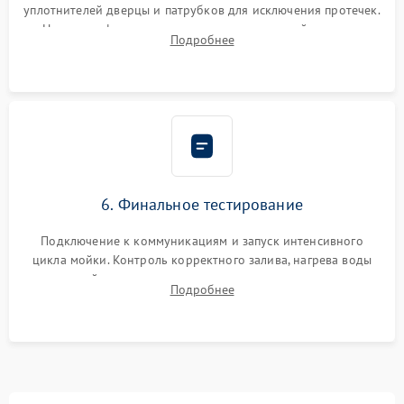
уплотнителей дверцы и патрубков для исключения протечек.
Надежная фиксация хомутов гидравлической системы,
Подробнее
сборка корпуса и установка датчика поплавка.
6. Финальное тестирование
Подключение к коммуникациям и запуск интенсивного
цикла мойки. Контроль корректного залива, нагрева воды
до нужной температуры, отсутствия посторонних шумов,
Подробнее
штатного слива и абсолютной сухости в поддоне.