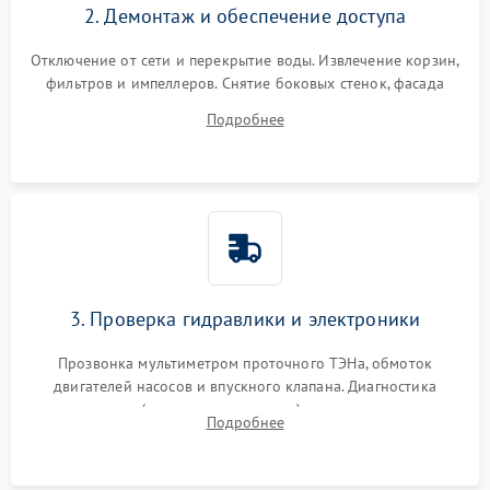
2. Демонтаж и обеспечение доступа
Отключение от сети и перекрытие воды. Извлечение корзин,
фильтров и импеллеров. Снятие боковых стенок, фасада
дверцы или нижнего поддона для прямого доступа к
Подробнее
циркуляционному насосу, ТЭНу и сливной помпе.
3. Проверка гидравлики и электроники
Прозвонка мультиметром проточного ТЭНа, обмоток
двигателей насосов и впускного клапана. Диагностика
прессостата (датчика уровня воды), датчика мутности,
Подробнее
концевика дверцы и электронного модуля управления.