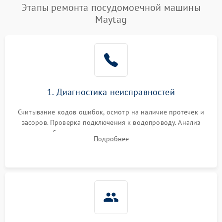
Этапы ремонта посудомоечной машины
Maytag
1. Диагностика неисправностей
Считывание кодов ошибок, осмотр на наличие протечек и
засоров. Проверка подключения к водопроводу. Анализ
жалоб на отсутствие слива, нагрева, вращения
Подробнее
разбрызгивателей или срабатывание системы защиты
аквастоп.