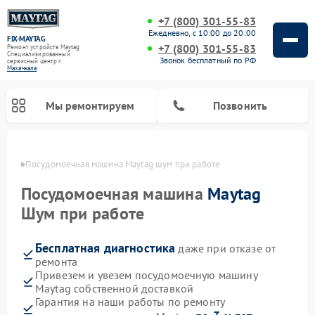
+7 (800) 301-55-83
Ежедневно, с 10:00 до 20:00
FIX-MAYTAG
+7 (800) 301-55-83
Ремонт устройств Maytag
Специализированный
Звонок бесплатный по РФ
cервисный центр г.
Махачкала
Мы ремонтируем
Позвонить
чкале
Посудомоечная машина Maytag шум при работе
Посудомоечная машина
Maytag
Шум при работе
Бесплатная диагностика
даже при отказе от
Ремонт стиральных машин Maytag
Ремонт сушильных машин Maytag
Ремонт духовых шкафов Maytag
Ремонт микроволновых печей Maytag
ремонта
Привезем и увезем посудомоечную машину
Maytag собственной доставкой
Гарантия на наши работы по ремонту