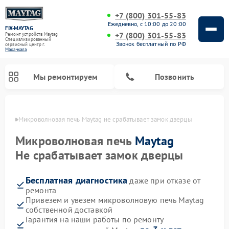
+7 (800) 301-55-83
Ежедневно, с 10:00 до 20:00
FIX-MAYTAG
+7 (800) 301-55-83
Ремонт устройств Maytag
Специализированный
Звонок бесплатный по РФ
cервисный центр г.
Махачкала
Мы ремонтируем
Позвонить
чкале
Микроволновая печь Maytag не срабатывает замок дверцы
Микроволновая печь
Maytag
Не срабатывает замок дверцы
Бесплатная диагностика
даже при отказе от
Ремонт стиральных машин Maytag
Ремонт сушильных машин Maytag
Ремонт духовых шкафов Maytag
Ремонт посудомоечных машин Maytag
ремонта
Привезем и увезем микроволновую печь Maytag
собственной доставкой
Гарантия на наши работы по ремонту