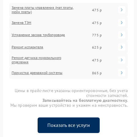
Замена платы управления (мат.платы,
475 р
мейн платы)
Замена ТЭН
475 р
Устранение засора трубопровода
775 р
Ремонт испарителя
625 р
Ремонт датчика морозильного
475 р
отделения
Прочистка дренажной системы
865 р
Цены в прайс-листе указаны ориентировочные, без учета
стоимости запчастей.
Записывайтесь на бесплатную диагностику.
Мы проверим ваше устройство и укажем на неисправность.
Показать все услуги