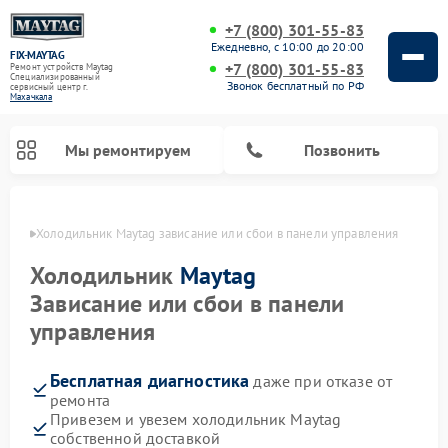
+7 (800) 301-55-83
Ежедневно, с 10:00 до 20:00
FIX-MAYTAG
+7 (800) 301-55-83
Ремонт устройств Maytag
Специализированный
Звонок бесплатный по РФ
cервисный центр г.
Махачкала
Мы ремонтируем
Позвонить
чкале
Холодильник Maytag зависание или сбои в панели управления
Холодильник
Maytag
Зависание или сбои в панели
управления
Ремонт стиральных машин Maytag
Ремонт посудомоечных машин Maytag
Ремонт духовых шкафов Maytag
Ремонт сушильных машин Maytag
Ремонт микроволновых печей Maytag
Бесплатная диагностика
даже при отказе от
ремонта
Привезем и увезем холодильник Maytag
собственной доставкой