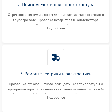
2. Поиск утечек и подготовка контура
Опрессовка системы азотом для выявления микротрещин в
трубопроводе. Проверка испарителя и конденсатора
течеискателем. Демонтаж старого фильтра-осушителя и
Подробнее
продувка капиллярной трубки для устранения засоров.
3. Ремонт электрики и электроники
Прозвонка пускозащитного реле, датчиков температуры и
терморегулятора. Восстановление цепей питания системы No
Frost, включая ТЭН оттайки и вентилятор. Ремонт или замена
Подробнее
платы управления при сбоях алгоритмов.