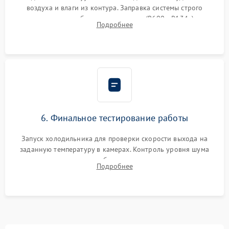
воздуха и влаги из контура. Заправка системы строго
дозированным объемом хладагента (R600a, R134a) по
Подробнее
электронным весам. Контроль рабочего давления в системе.
6. Финальное тестирование работы
Запуск холодильника для проверки скорости выхода на
заданную температуру в камерах. Контроль уровня шума
компрессора, отсутствия обмерзания стенок и корректного
Подробнее
срабатывания системы автоматической оттайки.