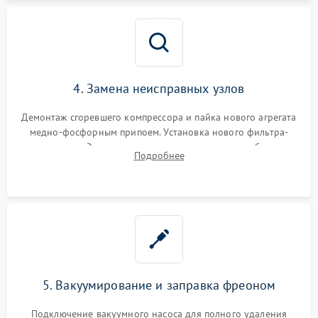
4. Замена неисправных узлов
Демонтаж сгоревшего компрессора и пайка нового агрегата
медно-фосфорным припоем. Установка нового фильтра-
осушителя. Замена изношенных вентиляторов обдува,
Подробнее
сломанных заслонок или поврежденных дверных петель.
5. Вакуумирование и заправка фреоном
Подключение вакуумного насоса для полного удаления