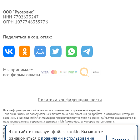
ООО "Русервис"
ИНН 7702633247
ОГРН 1077746335776
Поделиться в соц. сетях:
Мы принимаем
все формы оплаты
Политика конфиденциальности
Вся информация на сайте носит исключительно справочный характер.
Товарные знаки используются исключительно для описания устройств, в отношении которых
сервисные центры mkh.fix-maytag.ru предоставляют услуги по ремонту. Услуги оказываются в
неавторизованных сервисных центрах mkh.fix-maytag.ru, которые не связаны с
правообладателями товарных знаков или их официальными представителями.
Ремонт осуществляется для устройств, уже введенных в гражданский оборот в соответствии
Этот сайт использует файлы cookie. Вы можете
со статьей 1487 ГК РФ.
Использование товарных знаков не преследует цели индивидуализации услуг или введения
ознакомиться с
правилами использования
Согласен