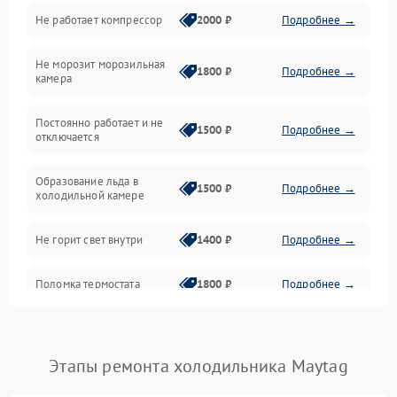
Не работает компрессор
2000 ₽
Подробнее →
Электропитание
Не морозит морозильная
Дренаж
1800 ₽
Подробнее →
камера
Оттайка
Постоянно работает и не
1500 ₽
Подробнее →
отключается
Программное обеспечение
Образование льда в
1500 ₽
Подробнее →
холодильной камере
Не горит свет внутри
1400 ₽
Подробнее →
Поломка термостата
1800 ₽
Подробнее →
Не работает вентилятор
1800 ₽
Подробнее →
Этапы ремонта холодильника Maytag
Поломка системы No Frost
2600 ₽
Подробнее →