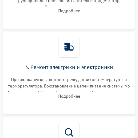
трубопроводе. Проверка испарителя и конденсатора
течеискателем. Демонтаж старого фильтра-осушителя и
Подробнее
продувка капиллярной трубки для устранения засоров.
3. Ремонт электрики и электроники
Прозвонка пускозащитного реле, датчиков температуры и
терморегулятора. Восстановление цепей питания системы No
Frost, включая ТЭН оттайки и вентилятор. Ремонт или замена
Подробнее
платы управления при сбоях алгоритмов.