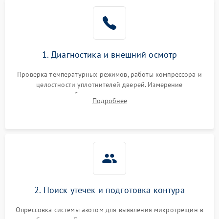
Образование конденсата
1800 ₽
Подробнее →
на стенках
Сбой в работе инвертора
2100 ₽
Подробнее →
1. Диагностика и внешний осмотр
Запах горелого при
2000 ₽
Подробнее →
Проверка температурных режимов, работы компрессора и
работе
целостности уплотнителей дверей. Измерение
сопротивления обмоток мотора, проверка термостата и
Не включается
Подробнее
1000 ₽
Подробнее →
считывание кодов ошибок с электронного дисплея.
холодильник
Проблемы с системой
автоматической
1800 ₽
Подробнее →
разморозки
2. Поиск утечек и подготовка контура
Опрессовка системы азотом для выявления микротрещин в