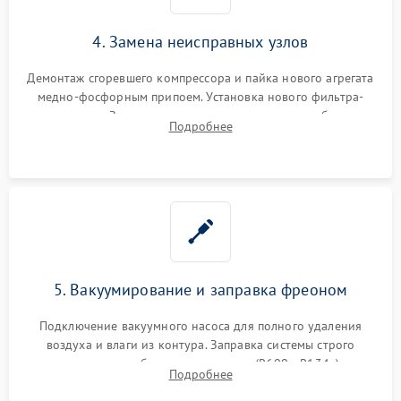
4. Замена неисправных узлов
Демонтаж сгоревшего компрессора и пайка нового агрегата
медно-фосфорным припоем. Установка нового фильтра-
осушителя. Замена изношенных вентиляторов обдува,
Подробнее
сломанных заслонок или поврежденных дверных петель.
5. Вакуумирование и заправка фреоном
Подключение вакуумного насоса для полного удаления
воздуха и влаги из контура. Заправка системы строго
дозированным объемом хладагента (R600a, R134a) по
Подробнее
электронным весам. Контроль рабочего давления в системе.