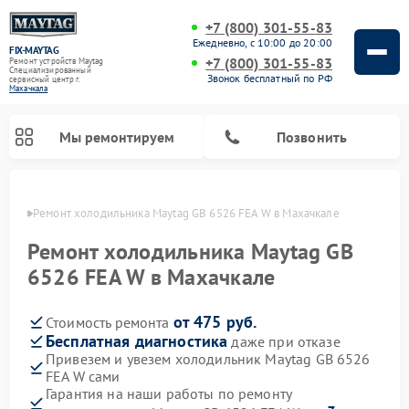
+7 (800) 301-55-83
Ежедневно, с 10:00 до 20:00
FIX-MAYTAG
+7 (800) 301-55-83
Ремонт устройств Maytag
Специализированный
Звонок бесплатный по РФ
cервисный центр г.
Махачкала
Мы ремонтируем
Позвонить
чкале
Ремонт холодильника Maytag GB 6526 FEA W в Махачкале
Ремонт холодильника Maytag GB
6526 FEA W в Махачкале
от 475 руб.
Стоимость ремонта
Ремонт стиральных машин Maytag
Ремонт посудомоечных машин Maytag
Ремонт духовых шкафов Maytag
Ремонт сушильных машин Maytag
Ремонт микроволновых печей Maytag
Бесплатная диагностика
даже при отказе
Привезем и увезем холодильник Maytag GB 6526
FEA W сами
Гарантия на наши работы по ремонту