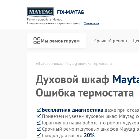
FIX-MAYTAG
Ремонт устройств Maytag
Специализированный cервисный центр г.
Махачкала
Мы ремонтируем
Срочный ремонт
Це
Maytag в Махачкале
Духовой шкаф Maytag ошибка термостата
Духовой шкаф
Mayt
Ошибка термостата
Бесплатная диагностика
даже при отказ
Привезем и увезем духовой шкаф Maytag с
Ремонт стиральных машин Maytag
Ремонт холодильников Maytag
Ремонт сушильных машин Maytag
Ремонт посудомоечных машин Maytag
Ремонт микроволновых печей Maytag
Ремонт кондиционеров Maytag
Гарантия на наши работы по ремонту дух
Срочный ремонт духовых шкафов Maytag в
20%
Скидка для вас до