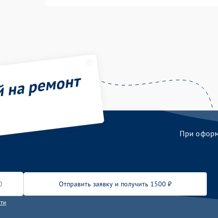
й на ремонт
При оформл
Отправить заявку и получить 1500 ₽
сти