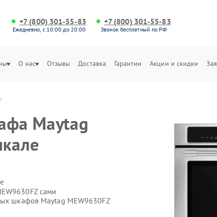
+7 (800) 301-55-83
+7 (800) 301-55-83
Ежедневно, с 10:00 до 20:00
Звонок бесплатный по РФ
ны
О нас
Отзывы
Доставка
Гарантии
Акции и скидки
Зая
е
афа Maytag
чкале
е
 MEW9630FZ сами
овых шкафов Maytag MEW9630FZ