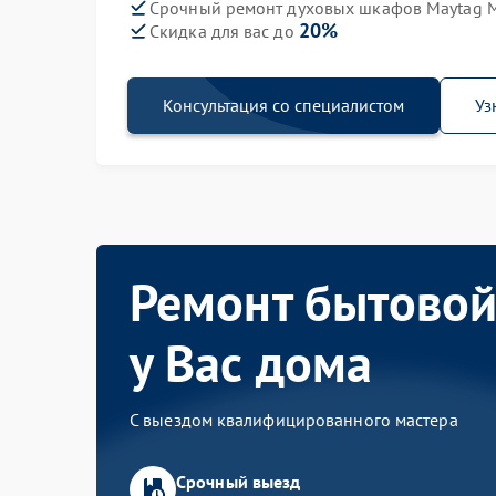
Срочный ремонт духовых шкафов Maytag M
20%
Скидка для вас до
Консультация со специалистом
Уз
Ремонт бытовой
у Вас дома
С выездом квалифицированного мастера
Срочный выезд