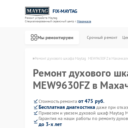
FIX-MAYTAG
Ремонт устройств Maytag
Специализированный cервисный центр г.
Махачкала
Мы ремонтируем
Срочный ремонт
Це
Maytag в Махачкале
Ремонт духового шкафа Maytag  MEW9630FZ в Махачкал
Ремонт духового шк
MEW9630FZ в Маха
от 475 руб.
Стоимость ремонта
Бесплатная диагностика
даже при отказ
Ремонт стиральных машин Maytag
Ремонт холодильников Maytag
Ремонт сушильных машин Maytag
Ремонт посудомоечных машин Maytag
Ремонт микроволновых печей Maytag
Ремонт кондиционеров Maytag
Привезем и увезем духовой шкаф Maytag
Гарантия на наши работы по ремонту дух
до 3-х лет